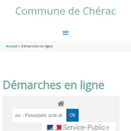
Aller au contenu
Aller au pied de page
Commune de Chérac
MENU
PRINCIPAL
Accueil
Démarches en ligne
Démarches en ligne