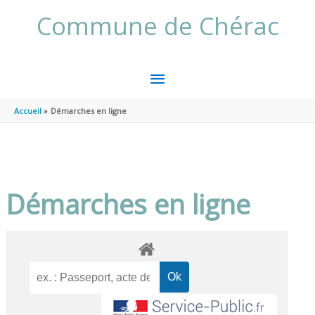
Aller au contenu
Aller au pied de page
Commune de Chérac
MENU
PRINCIPAL
Accueil
Démarches en ligne
Démarches en ligne