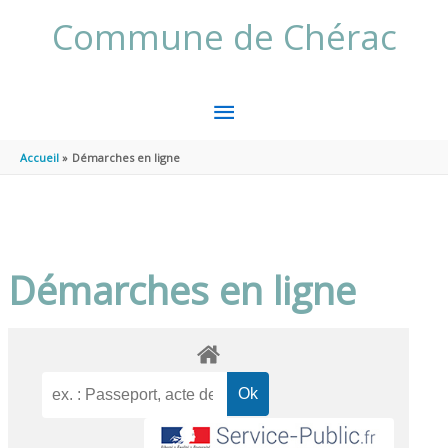
Aller au contenu
Aller au pied de page
Commune de Chérac
MENU
PRINCIPAL
Accueil
Démarches en ligne
Démarches en ligne